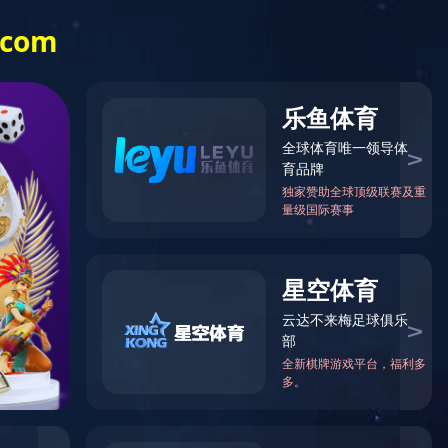
网页版页面登录-开云（中国）
中
/
繁
/
EN