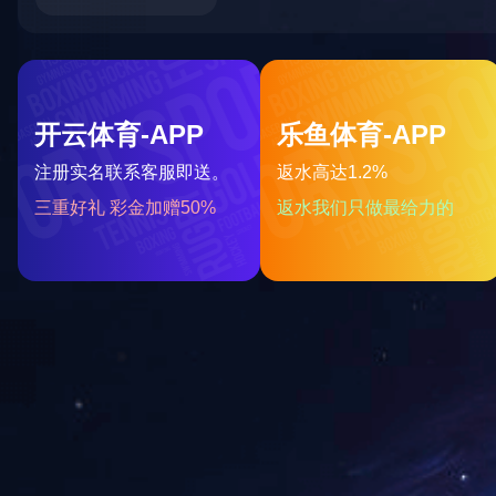
秉承公开、公平、公正，质量优先、价格优先的原
坚持公开透明、科学规范、集体决策、流程简洁、
式的模式；
阳光采购立足于科学化、合理化的采购制度和监督
议价谈判，有效降低采购成本，提高采购效率，避
行贿受贿等贪污腐败现象，坚决执行在阳光下的采
邮箱：ldjtzc@leading-group.cn
资格预审
交流平台