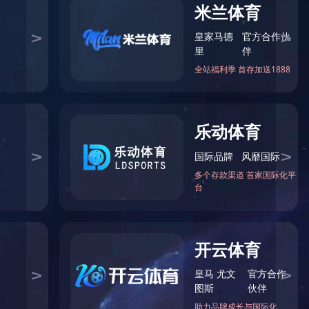
系，携手国内外优秀建筑规
方式，以“合作共赢，分享
产品的开发与运营。