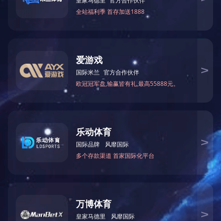
2019
中国十大领航房企
中国价值城市运营商
四川省地级市重点房企销售TOP1
中国最具公益影响力企业
中国房地产行业创新企业奖
中国年度优选雇主奖
质量金鼎奖
新时代中国房地产品牌质量建设价值奖
卓越品牌房企
《领地·环球金融中心》获评中国建设工程鲁班奖（国家优质工
程）
《领地·环球金融中心》荣膺城市空间.城市地标奖
《领地·中心》获评为超甲级写字楼
《领地·天御》示范区荣获“地产设计大奖:中国”优秀奖
《领地·澜山)》示范区荣获“地产设计大奖.中国”优秀奖