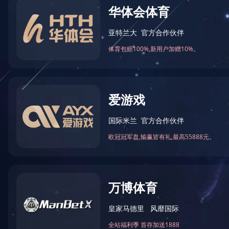
29.
December
2025
不止于绿 | 社区园林2025绿化年度