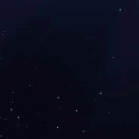
走进领地
产业服务
开云网页版页面登录
招
关于领地
地产
集团要闻
合作
企业荣誉
商业
阳光
企业荣誉
酒店
网上
社会责任