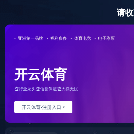
走进领地
产业服务
开云网