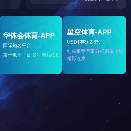
| 让幸福健康成为友邻新生活
10.
June
2025
贴心服务｜雕琢绿意，共筑花园式
小区