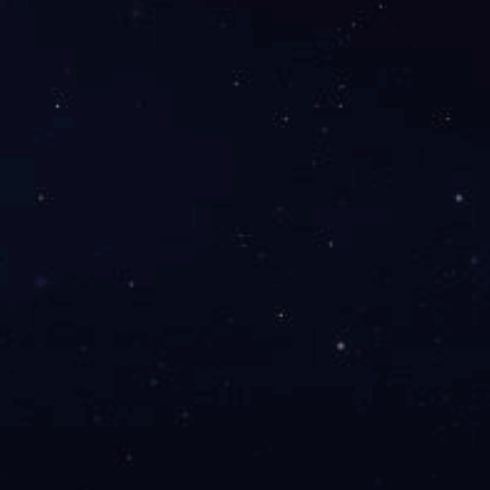
云（中国）
扫一扫
关注