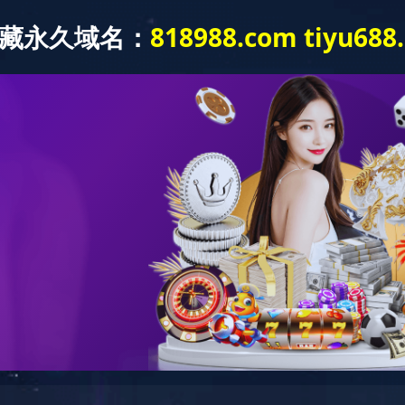
页版页面登录
招标采购
投资者关系
加入我们
开云
集团要闻