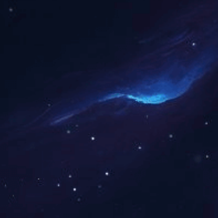
08.
May
2025
领地·楠院丨寻梦游园，诗礼传承蕴
雅绽放