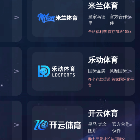
10.
October
2025
【悦·友邻】社群文化品牌正式发布